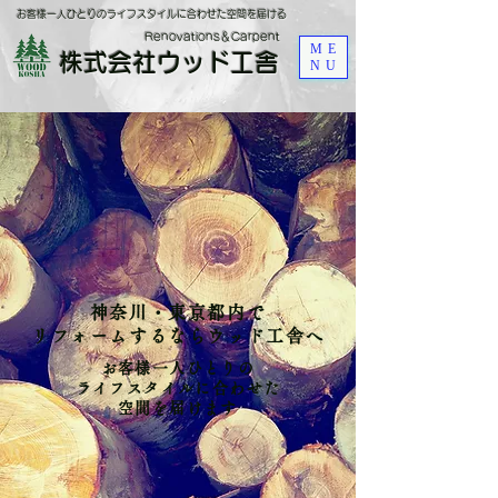
お客様一人ひとりのライフスタイルに合わせた空間を届ける
​Renovations＆Carpent
ME
株式会社ウッド工舎
NU
神奈川・東京都内で
リフォームするならウッド工舎へ
お客様一人ひとりの
ライフスタイルに合わせた
​空間を届けます