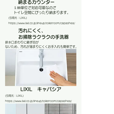
納まるカウンター
１㎜単位で対応可能なので
トイレ空間にぴったり納まります。
(引用元：LIXIL
)
https://www.lixil.co.jp/lineup/toiletroom/capashea/
汚れにくく、
​お掃除ラクラクの手洗器
排水口まわりに継ぎ目が
ないため、​汚れが溜まりにくくお手入れも簡単です。
LIXIL キャパシア
(引用元：LIXIL
)
https://www.lixil.co.jp/lineup/toiletroom/capashea/