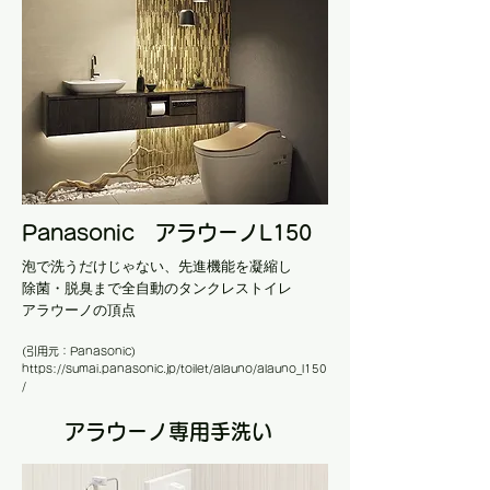
Panasonic アラウーノL150
泡で洗うだけじゃない、先進機能を凝縮し
除菌・脱臭まで全自動のタンクレストイレ
アラウーノの頂点
​(引用元：Panasonic)
https://sumai.panasonic.jp/toilet/alauno/alauno_l150
/
アラウーノ専用手洗い