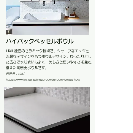
ハイバックベッセルボウル
LIXIL独自のセラミック技術で、シャープなエッジと
流麗なデザインをもつボウルデザイン。ゆったりとし
た広さで水じまいもよく、美しさと使いやすさを兼ね
備えた陶磁器ボウルです。
(引用元：LIXIL
)
https://www.lixil.co.jp/lineup/powderroom/lumisis-hbv/