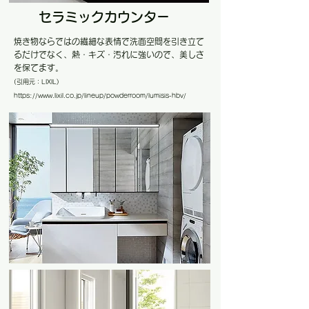
セラミックカウンター
焼き物ならではの繊細な表情で洗面空間を引き立て
るだけでなく、熱・キズ・汚れに強いので、美しさ
を保てます。
(引用元：LIXIL
)
https://www.lixil.co.jp/lineup/powderroom/lumisis-hbv/