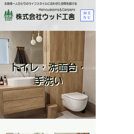
お客様一人ひとりのライフスタイルに合わせた空間を届ける
​Renovations＆Carpent
ME
株式会社ウッド工舎
NU
トイレ・洗面台・
手洗い