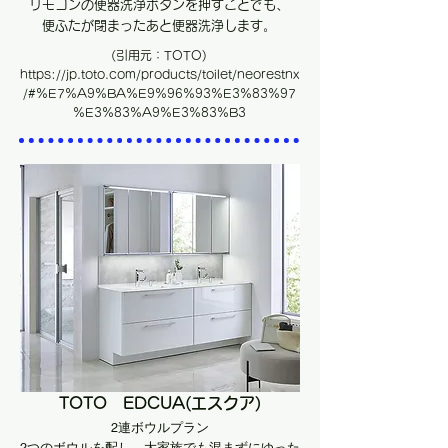
リモコンの便器洗浄ボタンを押すことでも、
​便ふたが閉まったあと便器洗浄します。
​(引用元：TOTO)
https://jp.toto.com/products/toilet/neorestnx
/#%E7%A9%BA%E9%96%93%E3%83%97
%E3%83%A9%E3%83%B3
TOTO EDCUA(エスクア)
2連ボウルプラン
​2つのボウルを配し、大家族でも混まずにゆった