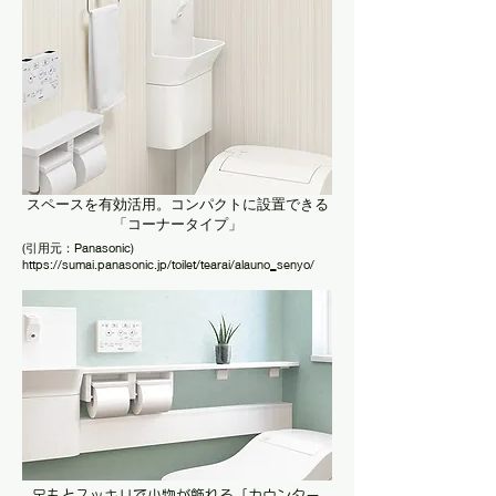
​スペースを有効活用。コンパクトに設置できる
「コーナータイプ」
(引用元：Panasonic)
https://sumai.panasonic.jp/toilet/tearai/alauno_senyo/
足もとスッキリで小物が飾れる「カウンター