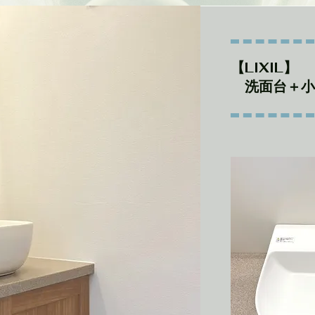
【LIXIL】
洗面台＋小
​