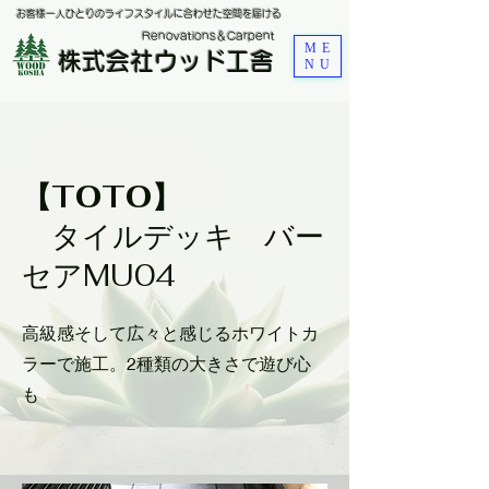
お客様一人ひとりのライフスタイルに合わせた空間を届ける
​Renovations＆Carpent
ME
株式会社ウッド工舎
NU
【TOTO】
タイルデッキ バー
セアMU04
​高級感そして広々と感じるホワイトカ
ラーで施工。2種類の大きさで遊び心
も