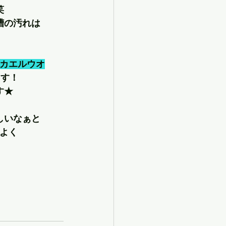
笑
槽の汚れは
カエルウオ
ます！
す★
しいなぁと
よく