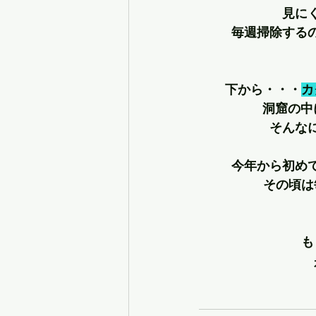
見に
毎週掃除する
下から・・・
カ
洞窟の中
そんな
今年から初め
その頃は
も