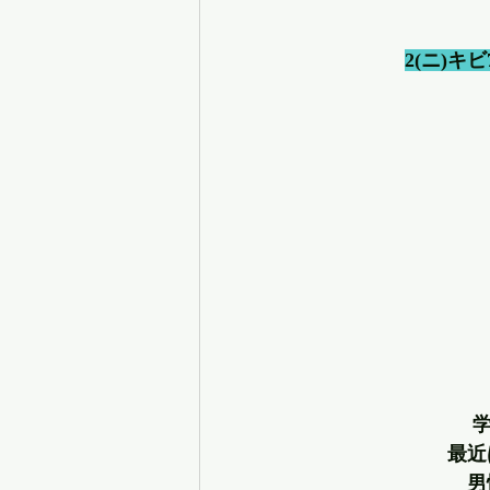
2(ニ)キ
学
最近
男