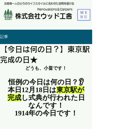
お客様一人ひとりのライフスタイルに合わせた空間を届ける
​Renovations＆Carpent
ME
株式会社ウッド工舎
NU
記事
【今日は何の日？】東京駅
完成の日★
どうも、小畠です！
恒例の今日は何の日？👂
本日12月18日は
東京駅が
完成
し式典が行われた日
なんです！
1914年の今日です！