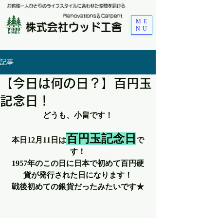
お客様一人ひとりのライフスタイルに合わせた空間を届ける
​Renovations＆Carpent
ME
株式会社ウッド工舎
NU
記事
【今日は何の日？】百円玉
記念日！
どうも、小畠です！
百円玉記念日
本日12月11日は
で
す！
1957年のこの日に日本で初めて百円硬
貨が発行された日になります！
戦後初めての銀貨だったみたいです★