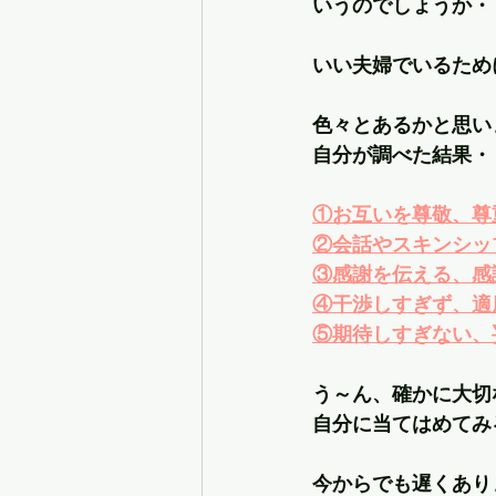
いうのでしょうか・
いい夫婦でいるため
色々とあるかと思い
自分が調べた結果・
①お互いを尊敬、尊
②会話やスキンシッ
③感謝を伝える、感
④干渉しすぎず、適
⑤期待しすぎない、
う～ん、確かに大切
自分に当てはめてみ
今からでも遅くあり