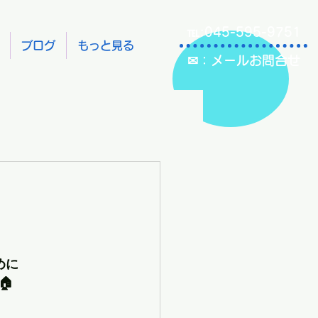
℡:045-595-9751
ブログ
もっと見る
✉：メールお問合せ
めに
🏠