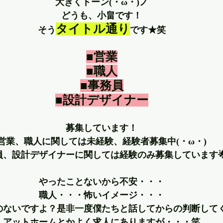
大きくドーン(・ω・)ノ
どうも、小畠です！
タイトル通り
そう
です★笑
■営業
■職人
■事務員
■設計デザイナー
募集しています！
営業、職人に関しては未経験、経験者募集中(・ω・)
員、設計デザイナーに関しては経験のみ募集しています
やったことないから不安・・・
職人・・・怖いイメージ・・・
のないですよ？是非一度僕たちと話してからの判断して
アットホームとかよく求人にありますが・・・笑