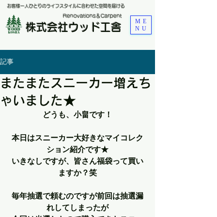
お客様一人ひとりのライフスタイルに合わせた空間を届ける
​Renovations＆Carpent
ME
株式会社ウッド工舎
NU
記事
またまたスニーカー増えち
ゃいました★
どうも、小畠です！
本日はスニーカー大好きなマイコレク
ション紹介です★
いきなしですが、皆さん福袋って買い
ますか？笑
毎年抽選で頼むのですが前回は抽選漏
れしてしまったが