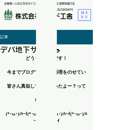
お客様一人ひとりのライフスタイルに合わせた空間を届ける
​Renovations＆Carpent
ME
株式会社ウッド工舎
NU
記事
デパ地下サラダ🥗
どうも、小畠です！
今までブログで色々な料理をのせてい
ますが
皆さん真似して作ってみたよー？って
かた
いますか？
(*･ω･)/ﾊｰｲ(*･ω･)/ﾊｰｲ(*･ω･)/ﾊｰｲ(*･ω･)/ﾊ
ｰｲ(*･ω･)/ﾊｰｲ