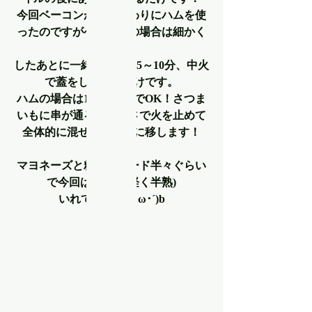
今回ベーコンがなく代わりにハムを使
ったのですがベーコンの場合は細かく
カット
したあとに一緒に並べて5～10分、中火
で蓋をして焼くだけです。
ハムの場合は1分くらいでOK！さつま
いもに串が通る柔らかさで火を止めて
全体的に混ぜてボールに移します！
マヨネーズと粒マスタード半々ぐらい
で今回はゆで卵(軽く半熟)
いれてます～(`･ω･´)b