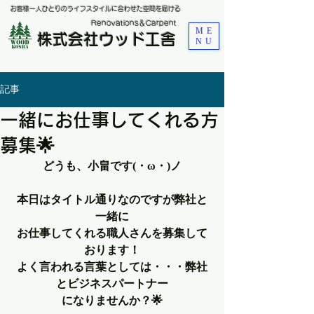
お客様一人ひとりのライフスタイルに合わせた空間を届ける
​Renovations＆Carpent
ME
株式会社ウッド工舎
NU
記事
一緒にお仕事してくれる方
募集🌟
どうも、小畠です(・ω・)ノ
本日はタイトル通りなのですが弊社と
一緒に
お仕事してくれる職人さんを募集して
おります！
よく言われる言葉としては・・・弊社
とビジネスパートナー
になりませんか？🌟