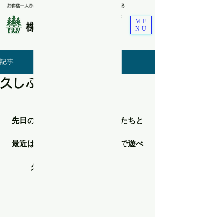
お客様一人ひとりのライフスタイルに合わせた空間を届ける
​Renovations＆Carpent
ME
株式会社ウッド工舎
NU
記事
久しぶりの公園⚽
どうも、小畠です！
先日のお休みに久しぶりに子供たちと
公園に⚽
最近は雨が多かったりと中々外で遊べ
なかったので
久しぶりにおおはしゃぎ！