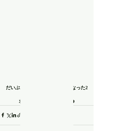
だいぶボールを蹴るのが上手くなった2
才！
将来はこっちの道か？！⚽