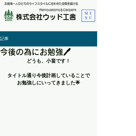
お客様一人ひとりのライフスタイルに合わせた空間を届ける
​Renovations＆Carpent
ME
株式会社ウッド工舎
NU
記事
今後の為にお勉強🖊
どうも、小畠です！
タイトル通り今後計画していることで
お勉強しにいってきました🌟