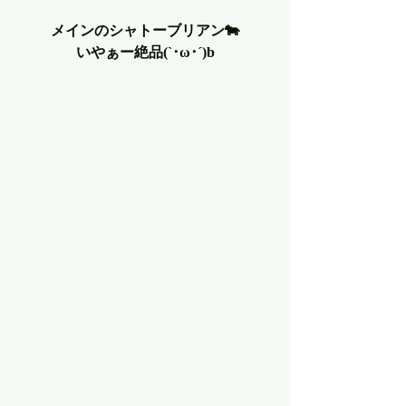
メインのシャトーブリアン🐄
いやぁー絶品(`･ω･´)b