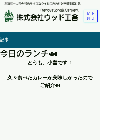
お客様一人ひとりのライフスタイルに合わせた空間を届ける
​Renovations＆Carpent
ME
株式会社ウッド工舎
NU
記事
今日のランチ🍛
どうも、小畠です！
久々食べたカレーが美味しかったので
ご紹介🍛