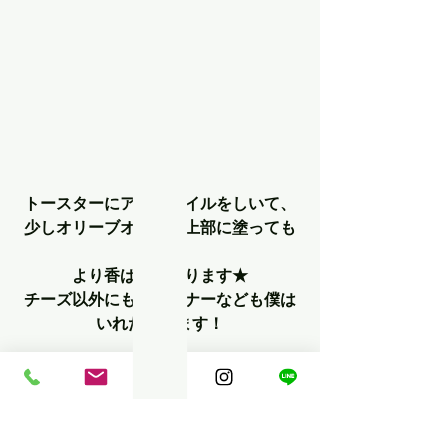
トースターにアルミホイルをしいて、
少しオリーブオイルを上部に塗っても
らうと
より香ばしくなります★
チーズ以外にもウインナーなども僕は
いれたりします！
そのままでも美味しいですがケチャッ
プ、マヨネーズをつけても
美味しいので是非試してみてください
★