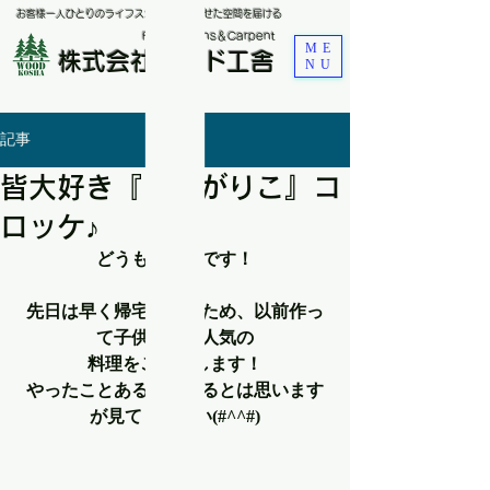
お客様一人ひとりのライフスタイルに合わせた空間を届ける
​Renovations＆Carpent
ME
株式会社ウッド工舎
NU
記事
皆大好き『じゃがりこ』コ
ロッケ♪
どうも、小畠です！
先日は早く帰宅できたため、以前作っ
て子供たちに人気の
料理をご紹介します！
やったことある人はいるとは思います
が見てください(#^^#)