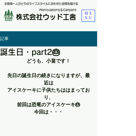
お客様一人ひとりのライフスタイルに合わせた空間を届ける
​Renovations＆Carpent
ME
株式会社ウッド工舎
NU
記事
誕生日・part2🎂
どうも、小畠です！
先日の誕生日の続きになりますが、最
近は
アイスケーキに子供たちははまってお
り、
前回は恐竜のアイスケーキ🎂
今回は・・・