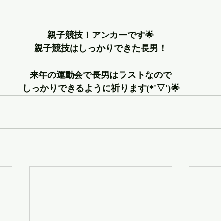
親子競技！アンカーです🌟
親子競技はしっかりできた長男！
来年の運動会で長男はラストなので
しっかりできるように祈ります(*'▽')🌟