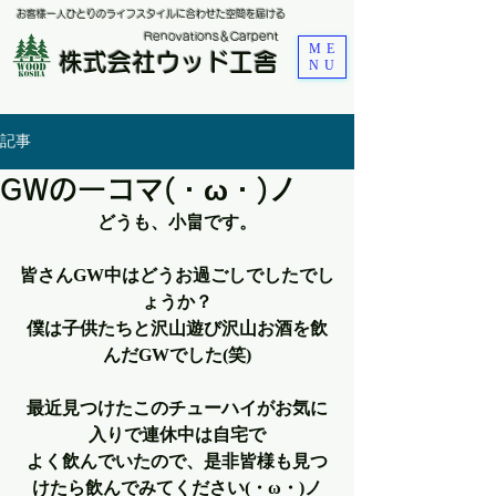
お客様一人ひとりのライフスタイルに合わせた空間を届ける
​Renovations＆Carpent
ME
株式会社ウッド工舎
NU
記事
GWの一コマ(・ω・)ノ
どうも、小畠です。
皆さんGW中はどうお過ごしでしたでし
ょうか？
僕は子供たちと沢山遊び沢山お酒を飲
んだGWでした(笑)
最近見つけたこのチューハイがお気に
入りで連休中は自宅で
よく飲んでいたので、是非皆様も見つ
けたら飲んでみてください(・ω・)ノ